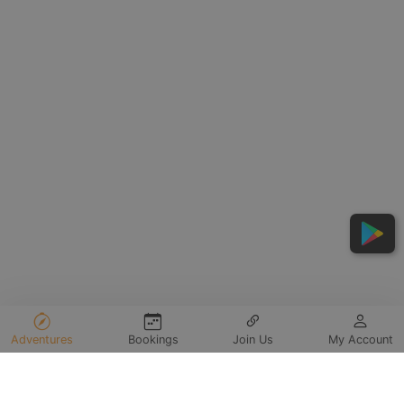
Adventures
Bookings
Join Us
My Account