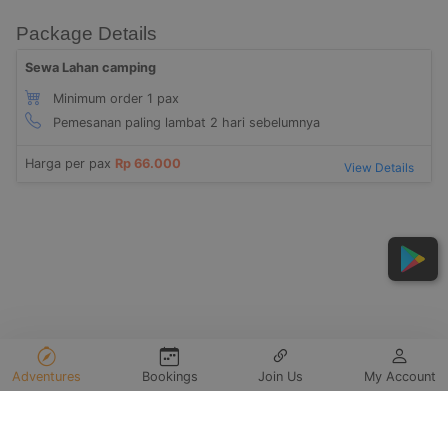
Package Details
Sewa Lahan camping
Minimum order 1 pax
Pemesanan paling lambat 2 hari sebelumnya
Harga per pax
Rp 66.000
View Details
Adventures
Bookings
Join Us
My Account